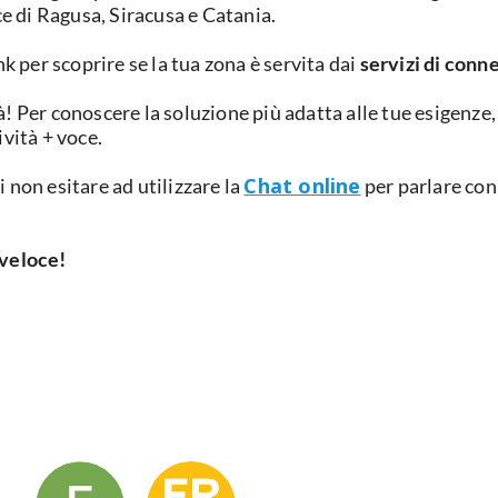
ce di Ragusa, Siracusa e Catania.
k per scoprire se la tua zona è servita dai
servizi di conne
à! Per conoscere la soluzione più adatta alle tue esigenze,
ività + voce.
Chat online
 non esitare ad utilizzare la
per parlare con
 veloce!