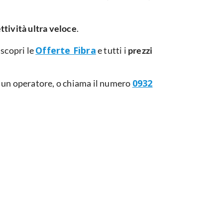
ttività ultra veloce
.
Offerte Fibra
 scopri le
e tutti i
prezzi
0932
 un operatore, o chiama il numero