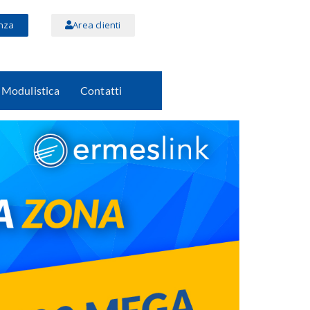
nza
Area clienti
Modulistica
Contatti